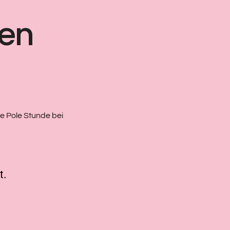
ten
te Pole Stunde bei
t.